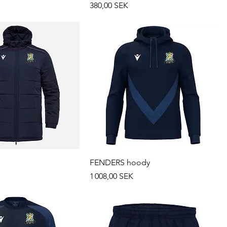
Prix
380,00 SEK
FENDERS hoody
Prix
1 008,00 SEK