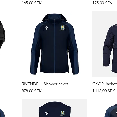
Prix
Prix
165,00 SEK
175,00 SEK
RIVENDELL Showerjacket
GYOR Jacket
Prix
Prix
878,00 SEK
1 118,00 SEK