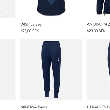
WISP Jersey
ANORA 1/4 Z
Prix
Prix
493,00 SEK
623,00 SEK
MINERVA Pants
HERACLES P