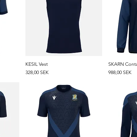
KESIL Vest
SKARN Conta
Prix
Prix
328,00 SEK
988,00 SEK