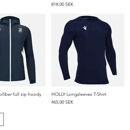
Prix
818,00 SEK
fiber full zip hoody
HOLLY Longsleeves T-Shirt
Prix
465,00 SEK