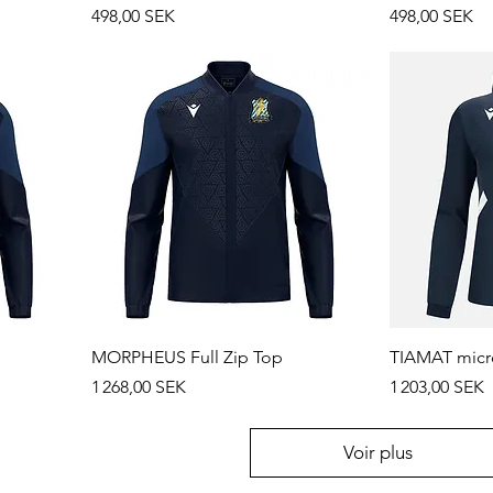
Prix
Prix
498,00 SEK
498,00 SEK
MORPHEUS Full Zip Top
TIAMAT micro
Prix
Prix
1 268,00 SEK
1 203,00 SEK
Voir plus