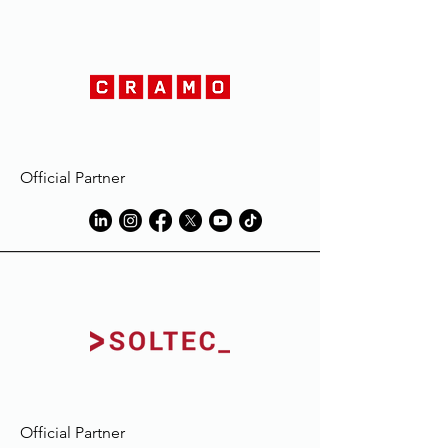
substances comme la boue ou
l'herbe, le liniment ou l'huile et
naturellement la sueur; ils risquent
même de disparaître complètement
durant le lavage du vêtement.
L'extension de la décoloration pourra
être réduite en mouillant et/ou en
lavant le vêtement avec de l'eau et du
Official Partner
détergent, immédiatement après son
utilisation, dans un volume d'eau égal
au volume du vêtement traité.
Toujours suivre les instructions des
fabricants de détergent, en
particulier celles des détachants, et
éviter l'utilisation de produits
contenant de l'eau de Javel.
Macron décline toute
responsabilité en cas de décoloration
ou de dommage subi par le
vêtement, en raison de taches dues
Official Partner
à des éléments étrangers à ceux