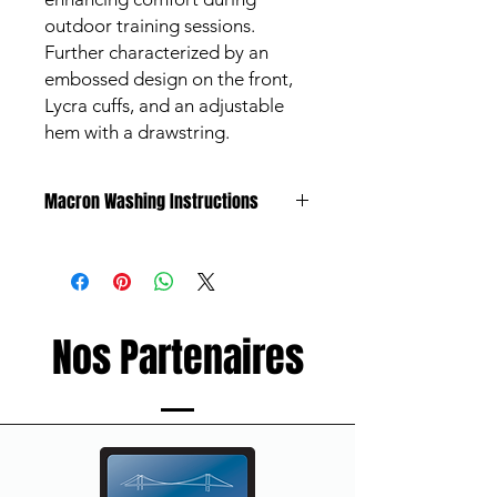
outdoor training sessions.
Further characterized by an
embossed design on the front,
Lycra cuffs, and an adjustable
hem with a drawstring.
Macron Washing Instructions
All products are made to meet the
highest standards and are subject to
strict quality control procedures.
Garments however can discolour due
to substances such as mud and grass,
Nos Partenaires
liniment or oil, and of course
perspiration, all of which may not be
fully removable by washing.
The extent of discolouration can be
greatly reduced by following a few
simple procedures.