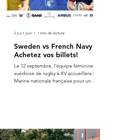
il y a 1 jour
1 min de lecture
Sweden vs French Navy -
Achetez vos billets!
Le 12 septembre, l'équipe féminine
suédoise de rugby à XV accueillera la
Marine nationale française pour un
match international au Stade de
Stockholm. Un match historique dans
un lieu mythique, une célébration du
rugby féminin en Suède, à l'occasion
du 400e anniversaire de la Marine
nationale française. Grâce à une belle
initiative de la Fédération suédoise de