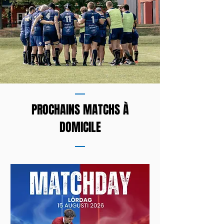
rugby (Svenska Rugbyförbundet - SRF),
vous pouvez acheter vos billets via ce
lien et soutenir le Rugby Club de
Götebo
PROCHAINS MATCHS À
DOMICILE