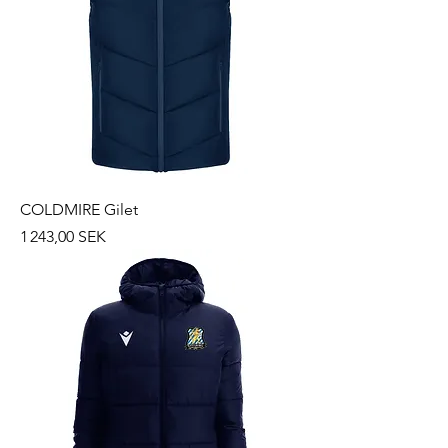
COLDMIRE Gilet
Prix
1 243,00 SEK