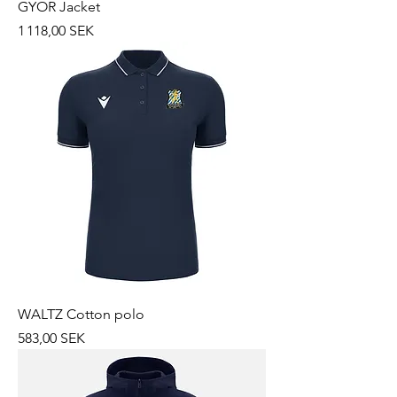
GYOR Jacket
Prix
1 118,00 SEK
WALTZ Cotton polo
Prix
583,00 SEK