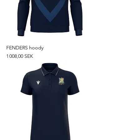
FENDERS hoody
Prix
1 008,00 SEK