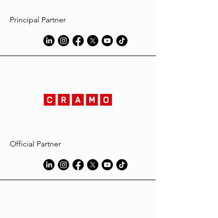
Les produits Macron sont réalisés
suivant des standards élevés et sont
Principal Partner
soumis à des procédures sévères de
contrôle qualité.
Les vêtements peuvent subir une
décoloration au contact de
substances comme la boue ou
l'herbe, le liniment ou l'huile et
naturellement la sueur; ils risquent
même de disparaître complètement
durant le lavage du vêtement.
L'extension de la décoloration pourra
être réduite en mouillant et/ou en
lavant le vêtement avec de l'eau et du
Official Partner
détergent, immédiatement après son
utilisation, dans un volume d'eau égal
au volume du vêtement traité.
Toujours suivre les instructions des
fabricants de détergent, en
particulier celles des détachants, et
éviter l'utilisation de produits