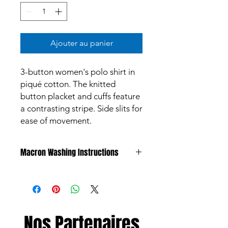
Ajouter au panier
3-button women's polo shirt in
piqué cotton. The knitted
button placket and cuffs feature
a contrasting stripe. Side slits for
ease of movement.
Macron Washing Instructions
All products are made to meet the
highest standards and are subject to
strict quality control procedures.
Garments however can discolour due
to substances such as mud and grass,
Nos Partenaires
liniment or oil, and of course