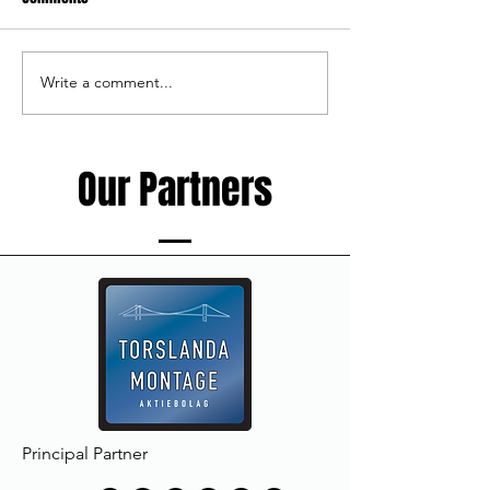
Write a comment...
Haka Rugby Camp - 10-12th of
New member of th
August
staff
Our Partners
Principal Partner