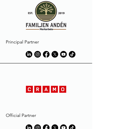
Macron cannot accept any liability for
discolouration or damage to
garments resulting from staining
caused by elements foreign to the
materials used in manufacture.
Les produits Macron sont réalisés
suivant des standards élevés et sont
Principal Partner
soumis à des procédures sévères de
contrôle qualité.
Les vêtements peuvent subir une
décoloration au contact de
substances comme la boue ou
l'herbe, le liniment ou l'huile et
naturellement la sueur; ils risquent
même de disparaître complètement
durant le lavage du vêtement.
L'extension de la décoloration pourra
être réduite en mouillant et/ou en
lavant le vêtement avec de l'eau et du
Official Partner
détergent, immédiatement après son
utilisation, dans un volume d'eau égal