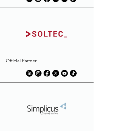
au volume du vêtement traité.
Toujours suivre les instructions des
fabricants de détergent, en
particulier celles des détachants, et
éviter l'utilisation de produits
contenant de l'eau de Javel.
Macron décline toute
responsabilité en cas de décoloration
ou de dommage subi par le
vêtement, en raison de taches dues
Official Partner
à des éléments étrangers à ceux
utilisés en phase de production.