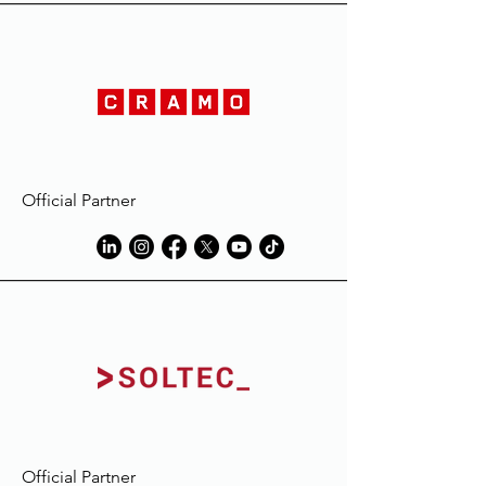
décoloration au contact de
substances comme la boue ou
l'herbe, le liniment ou l'huile et
naturellement la sueur; ils risquent
même de disparaître complètement
durant le lavage du vêtement.
L'extension de la décoloration pourra
être réduite en mouillant et/ou en
lavant le vêtement avec de l'eau et du
Official Partner
détergent, immédiatement après son
utilisation, dans un volume d'eau égal
au volume du vêtement traité.
Toujours suivre les instructions des
fabricants de détergent, en
particulier celles des détachants, et
éviter l'utilisation de produits
contenant de l'eau de Javel.
Macron décline toute
responsabilité en cas de décoloration
ou de dommage subi par le
vêtement, en raison de taches dues
Official Partner
à des éléments étrangers à ceux