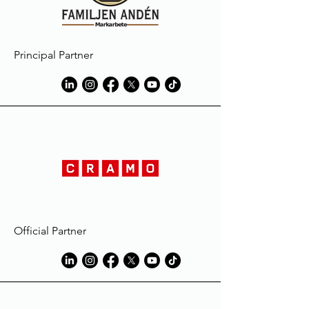
caused by elements foreign to the
materials used in manufacture.
Les produits Macron sont réalisés
suivant des standards élevés et sont
Principal Partner
soumis à des procédures sévères de
contrôle qualité.
Les vêtements peuvent subir une
décoloration au contact de
substances comme la boue ou
l'herbe, le liniment ou l'huile et
naturellement la sueur; ils risquent
même de disparaître complètement
durant le lavage du vêtement.
L'extension de la décoloration pourra
être réduite en mouillant et/ou en
lavant le vêtement avec de l'eau et du
Official Partner
détergent, immédiatement après son
utilisation, dans un volume d'eau égal
au volume du vêtement traité.
Toujours suivre les instructions des
fabricants de détergent, en
particulier celles des détachants, et