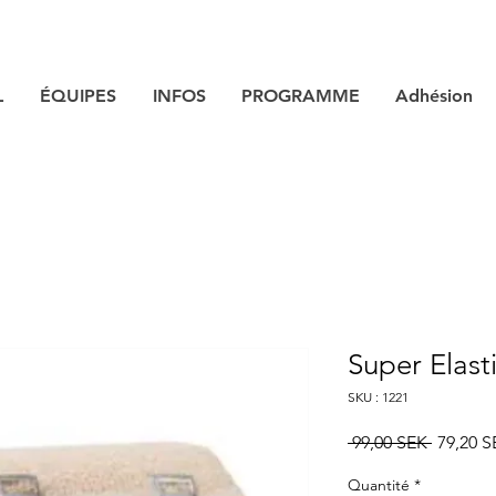
L
ÉQUIPES
INFOS
PROGRAMME
Adhésion
Super Elas
SKU : 1221
Prix
 99,00 SEK 
79,20 S
original
Quantité
*