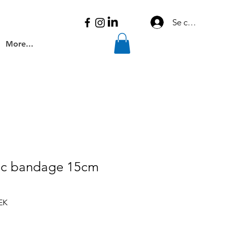
Se connecter
More...
tic bandage 15cm
Prix
EK
promotionnel