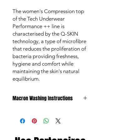
The women's Compression top
of the Tech Underwear
Performance ++ line is
characterised by the Q-SKIN
technology, a type of microfibre
that reduces the proliferation of
bacteria providing freshness,
hygiene and comfort while
maintaining the skin's natural
equilibrium.
Macron Washing Instructions
All products are made to meet the
highest standards and are subject to
strict quality control procedures.
Garments however can discolour due
to substances such as mud and grass,