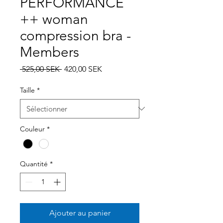
PERFORMANCE
++ woman
compression bra -
Members
Prix
Prix
 525,00 SEK 
420,00 SEK
original
promotionnel
Taille
*
Couleur
*
Quantité
*
Ajouter au panier