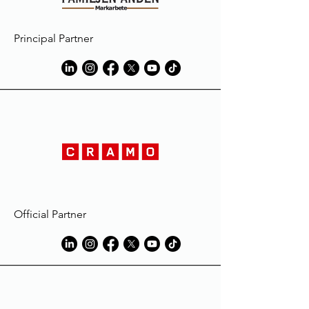
materials used in manufacture.
Les produits Macron sont réalisés
suivant des standards élevés et sont
Principal Partner
soumis à des procédures sévères de
contrôle qualité.
Les vêtements peuvent subir une
décoloration au contact de
substances comme la boue ou
l'herbe, le liniment ou l'huile et
naturellement la sueur; ils risquent
même de disparaître complètement
durant le lavage du vêtement.
L'extension de la décoloration pourra
être réduite en mouillant et/ou en
lavant le vêtement avec de l'eau et du
Official Partner
détergent, immédiatement après son
utilisation, dans un volume d'eau égal
au volume du vêtement traité.
Toujours suivre les instructions des
fabricants de détergent, en
particulier celles des détachants, et
éviter l'utilisation de produits