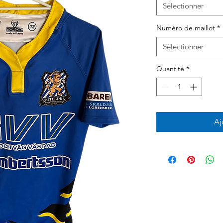
Sélectionner
Numéro de maillot
*
Sélectionner
Quantité
*
Aj