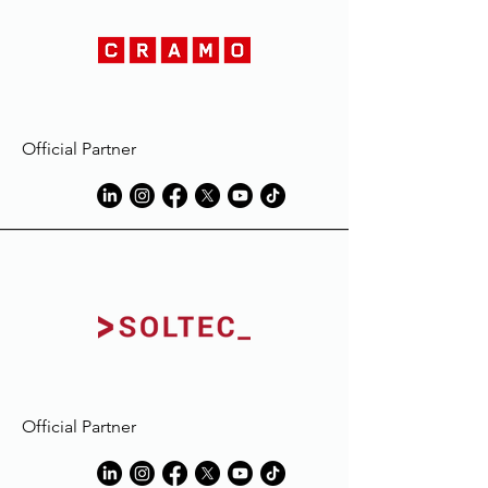
durant le lavage du vêtement.
L'extension de la décoloration pourra
être réduite en mouillant et/ou en
lavant le vêtement avec de l'eau et du
détergent, immédiatement après son
utilisation, dans un volume d'eau égal
Official Partner
au volume du vêtement traité.
Toujours suivre les instructions des
fabricants de détergent, en
particulier celles des détachants, et
éviter l'utilisation de produits
contenant de l'eau de Javel.
Macron décline toute
responsabilité en cas de décoloration
ou de dommage subi par le
vêtement, en raison de taches dues
à des éléments étrangers à ceux
utilisés en phase de production.
Official Partner