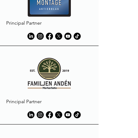
being treated.
Always follow detergent
manufacturers instructions, especially
Principal Partner
those intended to tackle heavy stains
and avoid products containing
bleach.
Macron cannot accept any liability for
discolouration or damage to
garments resulting from staining
caused by elements foreign to the
materials used in manufacture.
Les produits Macron sont réalisés
suivant des standards élevés et sont
soumis à des procédures sévères de
contrôle qualité.
Principal Partner
Les vêtements peuvent subir une
décoloration au contact de
substances comme la boue ou
l'herbe, le liniment ou l'huile et
naturellement la sueur; ils risquent
même de disparaître complètement