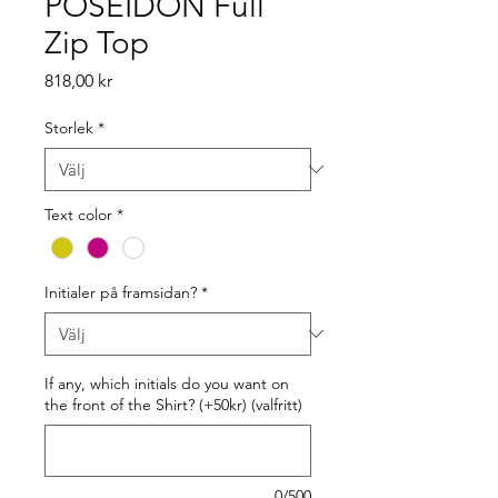
POSEIDON Full
Zip Top
Pris
818,00 kr
Storlek
*
Text color
*
Initialer på framsidan?
*
If any, which initials do you want on
the front of the Shirt? (+50kr) (valfritt)
0/500