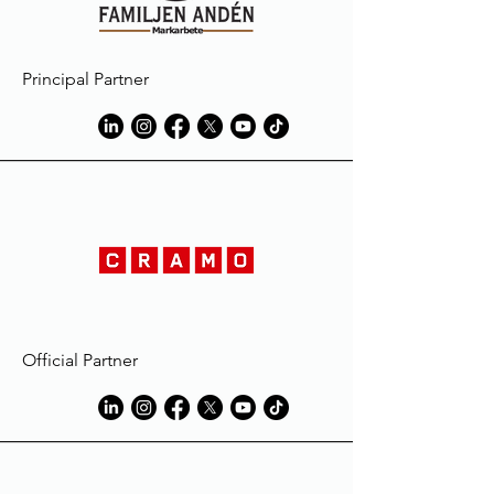
qualité.Les vêtements peuvent subir
une décoloration au contact de
substances comme la boue ou
Principal Partner
l'herbe, le liniment ou l'huile et
naturellement la sueur; ils risquent
même de disparaître complètement
durant le lavage du
vêtement.L'extension de la
décoloration pourra être réduite en
mouillant et/ou en lavant le vêtement
avec de l'eau et du détergent,
immédiatement après son utilisation,
dans un volume d'eau égal au volume
du vêtement traité.Toujours suivre les
instructions des fabricants de
Official Partner
détergent, en particulier celles des
détachants, et éviter l'utilisation de
produits contenant de l'eau de
Javel.Macron décline toute
responsabilité en cas de décoloration
ou de dommage subi par le