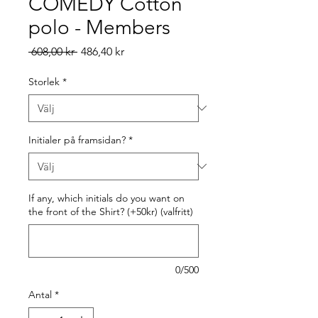
COMEDY Cotton
polo - Members
Ordinarie
Reapris
 608,00 kr 
486,40 kr
pris
Storlek
*
Initialer på framsidan?
*
If any, which initials do you want on
the front of the Shirt? (+50kr) (valfritt)
0/500
Antal
*