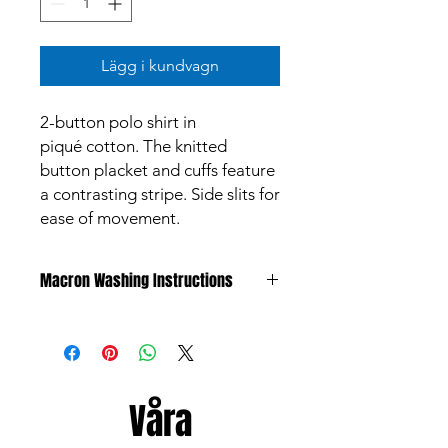
Lägg i kundvagn
2-button polo shirt in
piqué cotton. The knitted
button placket and cuffs feature
a contrasting stripe. Side slits for
ease of movement.
Macron Washing Instructions
All products are made to meet the
highest standards and are subject to
strict quality control
procedures.Garments however can
discolour due to substances such as
Våra
mud and grass, liniment or oil, and of
course perspiration, all of which may